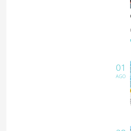
01
AGO