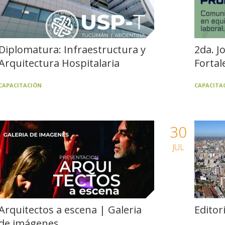
Diplomatura: Infraestructura y
2da. J
Arquitectura Hospitalaria
Fortal
CAPACITACIÓN
CAPACITA
30
JUL
Arquitectos a escena | Galeria
Editor
de imágenes