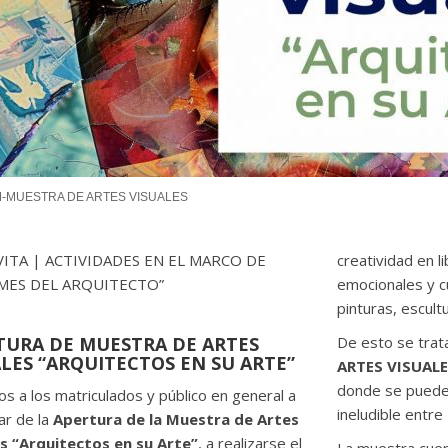
-MUESTRA DE ARTES VISUALES
VITA | ACTIVIDADES EN EL MARCO DE
creatividad en 
 MES DEL ARQUITECTO”
emocionales y cu
pinturas, escult
TURA DE MUESTRA DE ARTES
De esto se trat
LES “ARQUITECTOS EN SU ARTE”
ARTES VISUALE
donde se puede a
os a los matriculados y público en general a
ineludible entre
ar de la
Apertura de la Muestra de Artes
s “Arquitectos en su Arte”
, a realizarse el
La muestra cuent