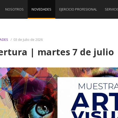
NOSOTROS
NOVEDADES
EJERCICIO PROFESIONAL
SERVICI
ADES
/ 03 de Julio de 2026
rtura | martes 7 de julio