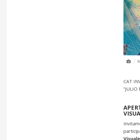
M
CAT IN
“JULIO
APER
VISUA
Invitam
particip
Visuale