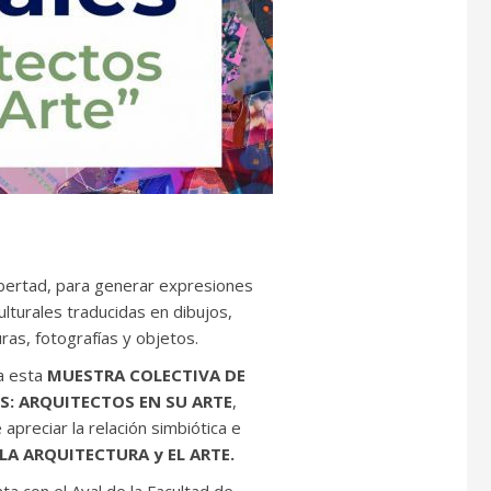
libertad, para generar expresiones
lturales traducidas en dibujos,
uras, fotografías y objetos.
a esta
MUESTRA COLECTIVA DE
S: ARQUITECTOS EN SU ARTE
,
preciar la relación simbiótica e
LA ARQUITECTURA y EL ARTE.
a con el Aval de la Facultad de