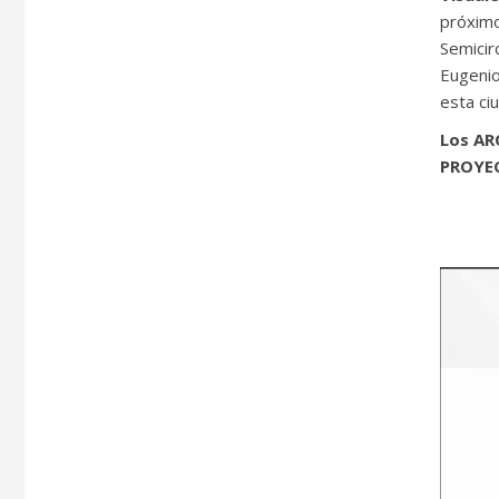
próximo 
Semicir
Eugenio
esta ci
Los AR
PROYEC