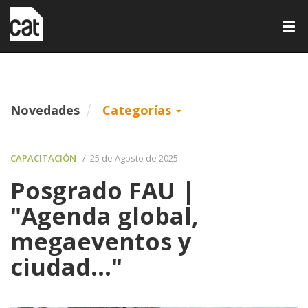
Tog
nav
Novedades
Categorías
CAPACITACIÓN
/ 25 de Agosto de 2025
Posgrado FAU |
"Agenda global,
megaeventos y
ciudad..."